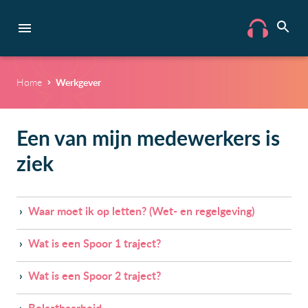
Home
Werkgever
Een van mijn medewerkers is
ziek
›
Waar moet ik op letten? (Wet- en regelgeving)
›
Wat is een Spoor 1 traject?
›
Wat is een Spoor 2 traject?
›
Belastbaarheid