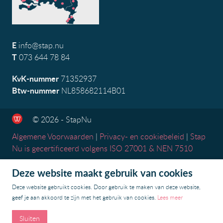
E
info@stap.nu
T
073 644 78 84
KvK-nummer
71352937
Btw-nummer
NL858682114B01
© 2026 - StapNu
Algemene Voorwaarden
|
Privacy- en cookiebeleid
|
Stap
Nu is gecertificeerd volgens ISO 27001 & NEN 7510
Deze website maakt gebruik van cookies
Deze website gebruikt cookies. Door gebruik te maken van deze website,
geef je aan akkoord te zijn met het gebruik van cookies.
Lees meer
Sluiten