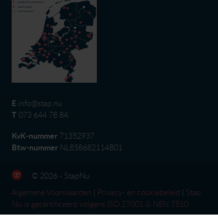
E
info@stap.nu
T
073 644 78 84
KvK-nummer
71352937
Btw-nummer
NL858682114B01
© 2026 - StapNu
Algemene Voorwaarden
|
Privacy- en cookiebeleid
|
Stap
Nu is gecertificeerd volgens ISO 27001 & NEN 7510