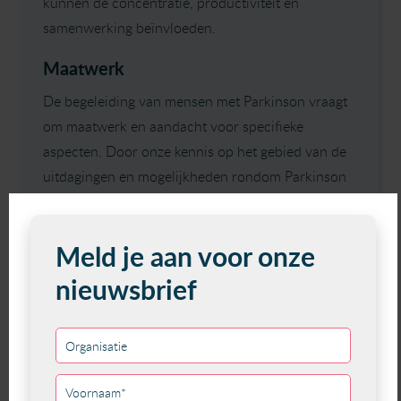
kunnen de concentratie, productiviteit en
samenwerking beïnvloeden.
Maatwerk
De begeleiding van mensen met Parkinson vraagt
om maatwerk en aandacht voor specifieke
aspecten. Door onze kennis op het gebied van de
uitdagingen en mogelijkheden rondom Parkinson
en werk te vergroten, kunnen we een waardevol
verschil maken voor werkenden met Parkinson.
Vervolg
In 2025 organiseren wij nog een tweede Studiedag
Parkinson, zodat al onze coaches worden
(bij)geschoold op dit belangrijke thema. Zo zorgen
wij ervoor dat we cliënten met Parkinson met de
juiste kennis begeleiden en indien nodig kunnen