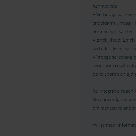
Kenmerken:
• Verhoogd kankerri
endeldarm-, maag-, 
vormen van kanker.
• Erfelijkheid: Lyn
is dat kinderen van
• Vroege screening 
syndroom regelmatig
op te sporen en tijd
Re-integratie coach
Nu aanwezig met een 
om mensen te onders
Wil je meer informat