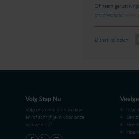
Of neem gerust (vrij
onze website:
www.s
Dit artikel delen:
Volg Stap Nu
Veelge
Volg ons en blijf up to date
Ik ben
en/of
schrijf je in voor onze
Een z
nieuwsbrief
!
Hoe k
Hoe k