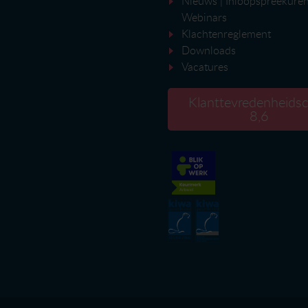
Nieuws
|
Inloopspreekure
Webinars
Klachtenreglement
Downloads
Vacatures
Klanttevredenheidsci
8,6