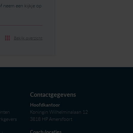
f neem een kijkje op
Bekijk overzicht
Contactgegevens
Hoofdkantoor
ënten
Koningin Wilhelminalaan 12
erkgevers
3818 HP Amersfoort
Coach-locaties