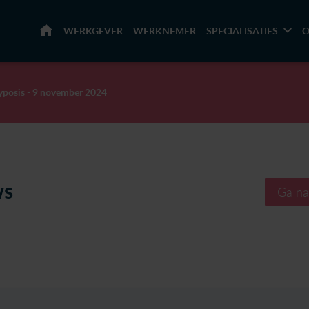
HOME
WERKGEVER
WERKNEMER
SPECIALISATIES
O
yposis - 9 november 2024
ws
Ga na