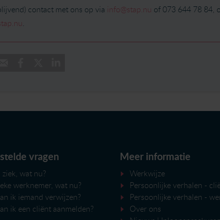
blijvend) contact met ons op via
info@stap.nu
of 073 644 78 84, o
tap.nu
.
stelde vragen
Meer informatie
 ziek, wat nu?
Werkwijze
ieke werknemer, wat nu?
Persoonlijke verhalen - cli
an ik iemand verwijzen?
Persoonlijke verhalen - w
an ik een cliënt aanmelden?
Over ons