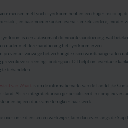
sico: mensen met Lynch-syndroom hebben een hoger risico op di
eierstok-, en baarmoederkanker, evenals enkele andere, minder
ch-syndroom is een autosomaal dominante aandoening, wat beteke
 een ouder met deze aandoening het syndroom erven.
en preventie: vanwege het verhoogde risico wordt aangeraden d
 preventieve screenings ondergaan. Dit helpt om eventuele kank
ig te behandelen.
Astrid van Waart
is op de informatiemarkt van de Landelijke Con
stand. Als re-integratiebureau gespecialiseerd in complex verzui
teunen bij een duurzame terugkeer naar werk.
ie over onze diensten en werkwijze, kom dan even langs de Stap 