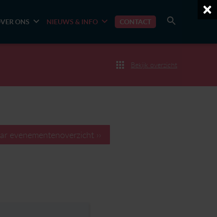
VER ONS
NIEUWS & INFO
CONTACT
Bekijk overzicht
ar evenementenoverzicht ››