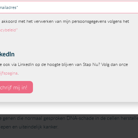
n informele setting ervaringen te delen met lotgenoten.
ag 9 november
30
ater FIGI in Zeist
volledige dagprogramma van de lotgenotendag ->
Activiteiten - Lyn
zijn of de dag volgen via een livestream? Meld je dan snel aan via d
wel bekend als het Lynch-syndroom, is een erfelijke aandoening d
 kanker verhoogt, met name dikke darm- en endeldarmkanker. 
e genen die normaal gesproken DNA-schade in de cellen herstellen
iepen en uiteindelijk kanker.