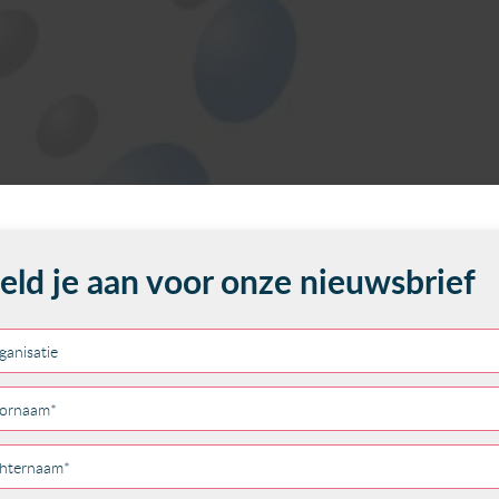
e Contactdag Lynch Polyposis, aanstaande zaterdag 9 november, zi
s waar je meer te weten komt over het leven met Lynch Polyposi