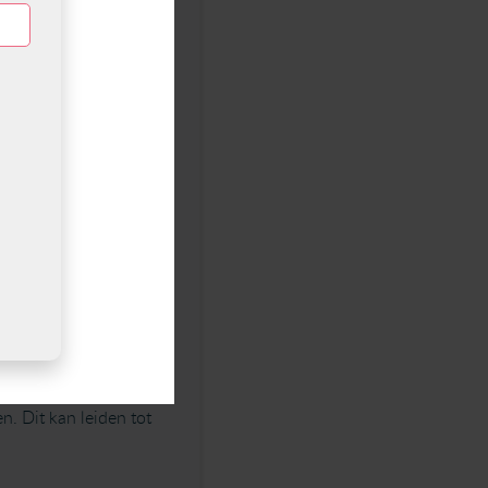
ch Polyposis
e volgende link. ->
ie het risico op
Ze hebben een
. Dit kan leiden tot