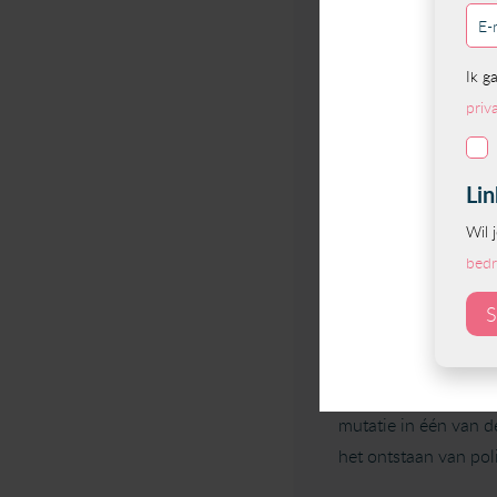
gelegenheid om in ee
🗓 Wanneer: Zaterd
🕥 Tijd: 10.00 – 15.
📍 Locatie: Hotel The
Klik hier voor het 
Wil jij hier ook bij 
Microsoft Forms
Lynch Polyposis ook 
bepaalde vormen van
mutatie in één van d
het ontstaan van pol