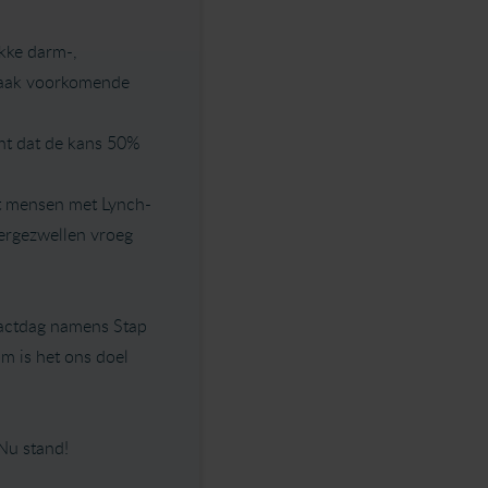
kke darm-,
 vaak voorkomende
nt dat de kans 50%
at mensen met Lynch-
ergezwellen vroeg
tactdag namens Stap
m is het ons doel
Nu stand!