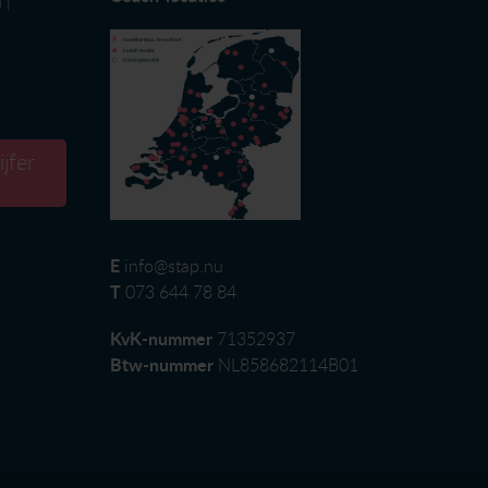
n
|
jfer
E
info@stap.nu
T
073 644 78 84
KvK-nummer
71352937
Btw-nummer
NL858682114B01