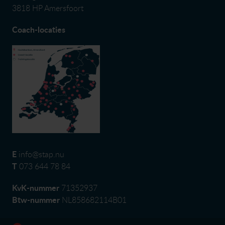
3818 HP Amersfoort
Coach-locaties
E
info@stap.nu
T
073 644 78 84
KvK-nummer
71352937
Btw-nummer
NL858682114B01