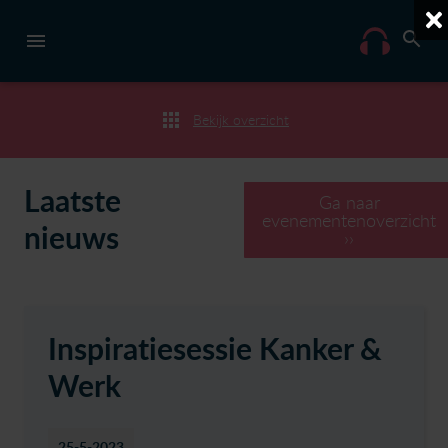
Bekijk overzicht
Laatste
Ga naar
evenementenoverzicht
nieuws
››
Inspiratiesessie Kanker &
Werk
25-5-2023