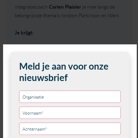
Corien Plaisier
integratiecoach
je mee langs de
belangrijkste thema’s rondom Parkinson en Werk.
Je krijgt:
inzicht in de gevolgen van Parkinson voor
werkvermogen en inzetbaarheid;
praktische handvatten voor het voeren van
goede gesprekken en het realiseren van
passende oplossingen;
duidelijkheid over de rol van werkgever, HR en
casemanagement binnen wet- en regelgeving;
inspirerende praktijkvoorbeelden en volop
ruimte om je eigen vragen te stellen.
Details voor deelname