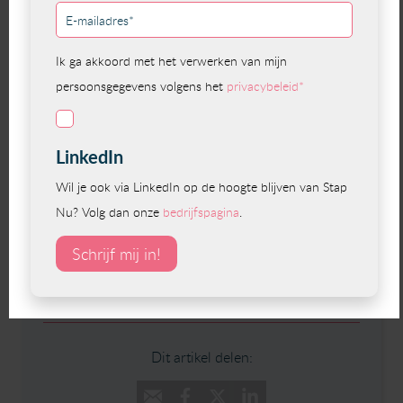
📅 Donderdag 2 april 2026
🕞 15:30 – 17:00
💻 Online via Microsoft Teams
Meld je hier aan
→ Ook relevant voor je netwerk? Deel
dit bericht dan gerust.
Samen vergroten we de kennis over
Parkinson & Werk en dragen bij
aan
duurzame inzetbaarheid en inclusie
op de werkvloer.
Dit artikel delen: