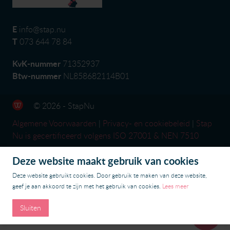
E
info@stap.nu
T
073 644 78 84
KvK-nummer
71352937
Btw-nummer
NL858682114B01
© 2026 - StapNu
Algemene Voorwaarden
|
Privacy- en cookiebeleid
|
Stap
Nu is gecertificeerd volgens ISO 27001 & NEN 7510
Deze website maakt gebruik van cookies
Deze website gebruikt cookies. Door gebruik te maken van deze website,
geef je aan akkoord te zijn met het gebruik van cookies.
Lees meer
Sluiten