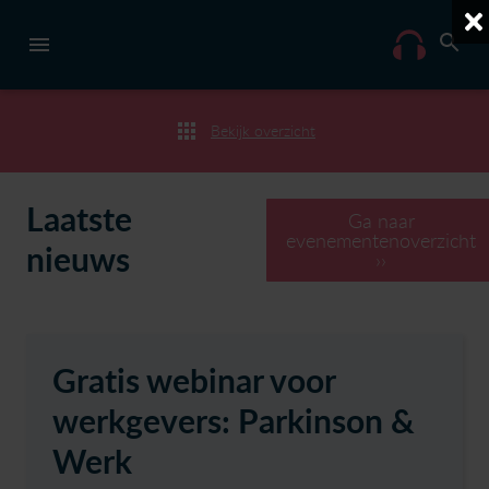
Bekijk overzicht
Laatste
Ga naar
evenementenoverzicht
nieuws
››
Gratis webinar voor
werkgevers: Parkinson &
Werk