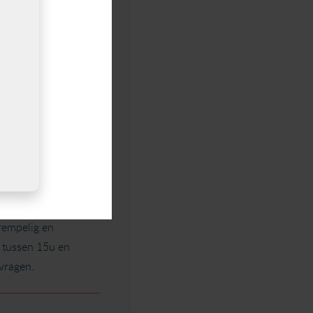
verdere opbouw van
eren is de Cogmed
 en het gaf bij hem
ed aan zijn
e vergroten. De
nker of chronische
rempelig en
g tussen 15u en
vragen.