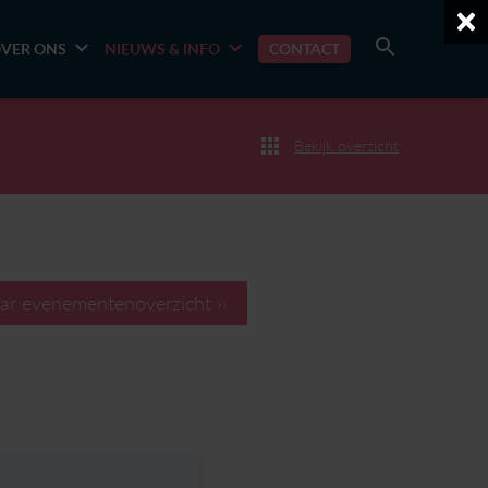
VER ONS
NIEUWS & INFO
CONTACT
Bekijk overzicht
ar evenementenoverzicht ››