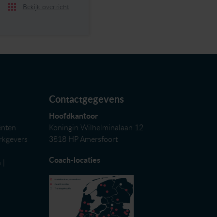
Bekijk overzicht
Contactgegevens
Hoofdkantoor
ënten
Koningin Wilhelminalaan 12
erkgevers
3818 HP Amersfoort
Coach-locaties
n
|