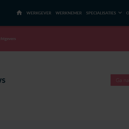
HOME
WERKGEVER
WERKNEMER
SPECIALISATIES
O
chtgevers
ws
Ga na