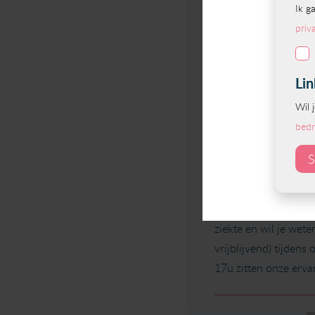
“We hebben Stap Nu 
zijn belastbaarheid 
werkgeheugentraining
met name grote resul
voedingspatroon en f
begeleiding van Sta
De volledige erv
Meer weten?
Heb jij als leiding
ziekte en wil je wet
vrijblijvend) tijden
17u zitten onze erva