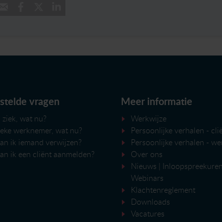
stelde vragen
Meer informatie
 ziek, wat nu?
Werkwijze
ieke werknemer, wat nu?
Persoonlijke verhalen - cli
an ik iemand verwijzen?
Persoonlijke verhalen - w
an ik een cliënt aanmelden?
Over ons
Nieuws
|
Inloopspreekure
Webinars
Klachtenreglement
Downloads
Vacatures