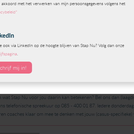
in de loop van het 2e ziektejaar ingeschakeld; met name voor 
en begeleiding in Spoor 2. Om de cognitieve klachten te vermind
 ingezet. Hier heeft hij veel baat bij gehad; de klachten namen af
taten op het vlak van zelfvertrouwen. Verder is er aandacht beste
ysieke belasting/inspanning, om zijn energie en belastbaarheid t
p Nu coach Margreet geeft hem én ons vertrouwen.”
aring van Jos lees je hier
gevende ook te maken met verzuimsituaties rondom post-COVID, ka
en wat Stap Nu voor jou daarin kan betekenen? Bel ons dan (laagd
s ons telefonische spreekuur op 085 - 400 01 87. Iedere donderda
ren coaches klaar om mee te denken met jouw (casus-specifieke) 