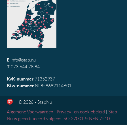
E
info@stap.nu
T
073 644 78 84
KvK-nummer
71352937
Btw-nummer
NL858682114B01
© 2026 - StapNu
Algemene Voorwaarden
|
Privacy- en cookiebeleid
|
Stap
Nu is gecertificeerd volgens ISO 27001 & NEN 7510