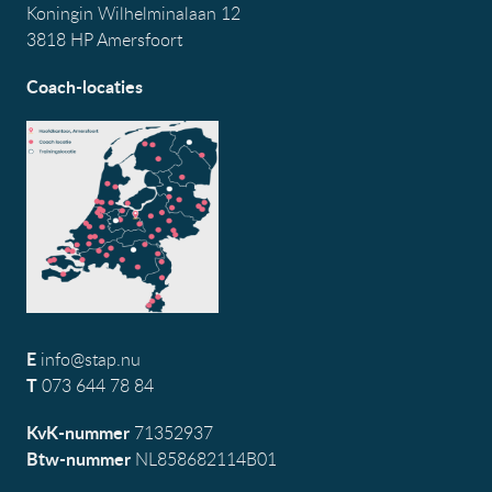
Koningin Wilhelminalaan 12
3818 HP Amersfoort
Coach-locaties
E
info@stap.nu
T
073 644 78 84
KvK-nummer
71352937
Btw-nummer
NL858682114B01