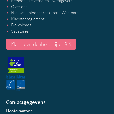
Persoonlijke verhalen - werkgevers
Over ons
Nieuws
|
Inloopspreekuren
| Webinars
Klachtenreglement
Downloads
Vacatures
Klanttevredenheidscijfer 8,6
Contactgegevens
Hoofdkantoor