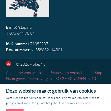
E
info@stap.nu
T
073 644 78 84
KvK-nummer
71352937
Btw-nummer
NL858682114B01
© 2026 - StapNu
Algemene Voorwaarden
|
Privacy- en cookiebeleid
|
Stap
Nu is gecertificeerd volgens ISO 27001 & NEN 7510
Deze website maakt gebruik van cookies
Deze website gebruikt cookies. Door gebruik te maken van deze website,
geef je aan akkoord te zijn met het gebruik van cookies.
Lees meer